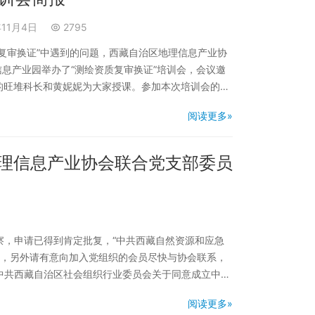
年11月4日
2795
复审换证”中遇到的问题，西藏自治区地理信息产业协
理信息产业园举办了“测绘资质复审换证”培训会，会议邀
的旺堆科长和黄妮妮为大家授课。参加本次培训会的主
质办理负责人，共计50人。 本次培训会对新资质标
阅读更多»
绘资质复审换证的办理流程及具体操作，对测绘资质…
理信息产业协会联合党支部委员
考察，申请已得到肯定批复，“中共西藏自然资源和应急
备，另外请有意向加入党组织的会员尽快与协会联系，
：《中共西藏自治区社会组织行业委员会关于同意成立中共
阅读更多»