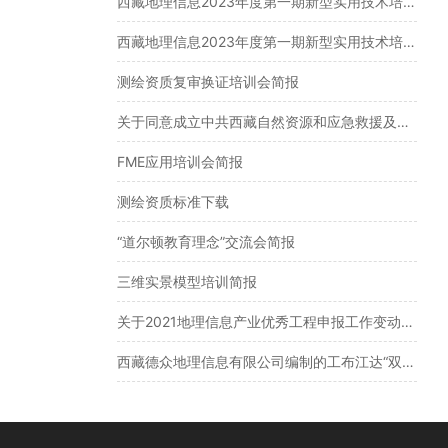
西藏地理信息2023年度第一期新型实用技术培训班学员结业名单公示
西藏地理信息2023年度第一期新型实用技术培训班报名表
测绘资质复审换证培训会简报
关于同意成立中共西藏自然资源和应急救援及地理信息产业协会联合党支部委员会的通知
FME应用培训会简报
测绘资质标准下载
“道尔顿教育理念”交流会简报
三维实景模型培训简报
关于2021地理信息产业优秀工程申报工作变动的通知
西藏德众地理信息有限公司编制的工布江达“双评价”被西藏自治区自然资源厅选为优秀案例